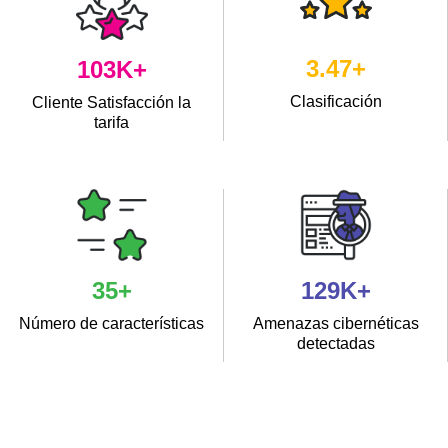
4.2
+
118
K+
Clasificación
Cliente Satisfacción la
tarifa
40
+
148
K+
Número de características
Amenazas cibernéticas
detectadas